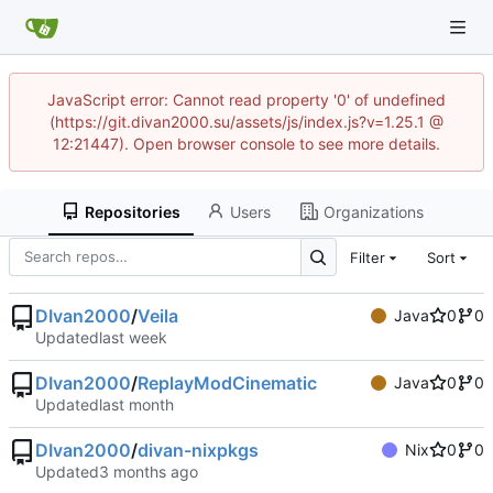
JavaScript error: Cannot read property '0' of undefined
(https://git.divan2000.su/assets/js/index.js?v=1.25.1 @
12:21447). Open browser console to see more details.
Repositories
Users
Organizations
Filter
Sort
DIvan2000
/
Veila
Java
0
0
Updated
DIvan2000
/
ReplayModCinematic
Java
0
0
Updated
DIvan2000
/
divan-nixpkgs
Nix
0
0
Updated