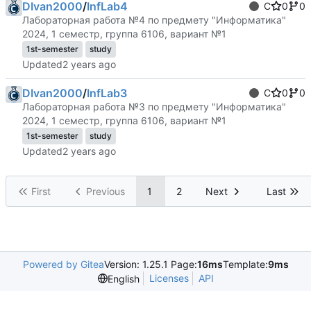
DIvan2000
/
InfLab4
C
0
0
Лабораторная работа №4 по предмету "Информатика"
2024, 1 семестр, группа 6106, вариант №1
1st-semester
study
Updated
DIvan2000
/
InfLab3
C
0
0
Лабораторная работа №3 по предмету "Информатика"
2024, 1 семестр, группа 6106, вариант №1
1st-semester
study
Updated
First
Previous
1
2
Next
Last
Powered by Gitea
Version: 1.25.1 Page:
16ms
Template:
9ms
Licenses
API
English