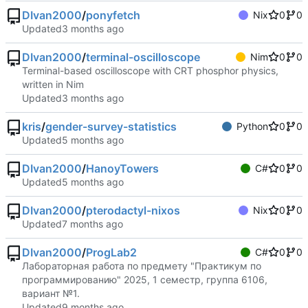
DIvan2000
/
ponyfetch
Nix
0
0
Updated
DIvan2000
/
terminal-oscilloscope
Nim
0
0
Terminal-based oscilloscope with CRT phosphor physics,
written in Nim
Updated
kris
/
gender-survey-statistics
Python
0
0
Updated
DIvan2000
/
HanoyTowers
C#
0
0
Updated
DIvan2000
/
pterodactyl-nixos
Nix
0
0
Updated
DIvan2000
/
ProgLab2
C#
0
0
Лабораторная работа по предмету "Практикум по
программированию" 2025, 1 семестр, группа 6106,
вариант №1.
Updated