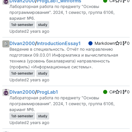
DIvan2000
/
ProgLab1_winforms
C#
0
0
Лабораторная работа по предмету "Основы
программирования". 2024, 1 семестр, группа 6106,
вариант №6.
1st-semester
study
Updated
DIvan2000
/
IntroductionEssay1
Markdown
0
0
Введение в специальность. Отчёт по направлению
подготовки 09.03.01 Информатика и вычислительная
техника (уровень бакалавриата) направленность
(профиль) «Информационные системы».
1st-semester
study
Updated
DIvan2000
/
ProgLab1
C#
0
0
Лабораторная работа по предмету "Основы
программирования". 2024, 1 семестр, группа 6106,
вариант №6.
1st-semester
study
Updated