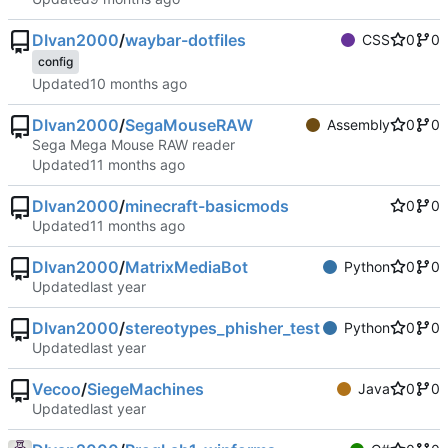
DIvan2000
/
waybar-dotfiles
CSS
0
0
config
Updated
DIvan2000
/
SegaMouseRAW
Assembly
0
0
Sega Mega Mouse RAW reader
Updated
DIvan2000
/
minecraft-basicmods
0
0
Updated
DIvan2000
/
MatrixMediaBot
Python
0
0
Updated
DIvan2000
/
stereotypes_phisher_test
Python
0
0
Updated
Vecoo
/
SiegeMachines
Java
0
0
Updated