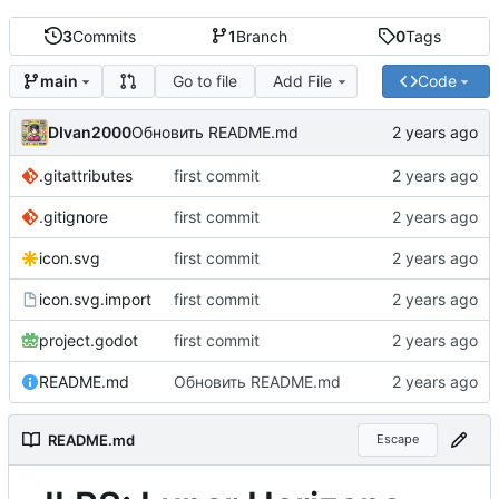
3
Commits
1
Branch
0
Tags
Go to file
Add File
Code
main
DIvan2000
Обновить README.md
.gitattributes
first commit
.gitignore
first commit
icon.svg
first commit
icon.svg.import
first commit
project.godot
first commit
README.md
Обновить README.md
README.md
Escape