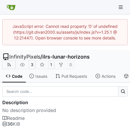
JavaScript error: Cannot read property '0' of undefined
(https://git.divan2000.su/assets/js/index.js?v=1.25.1 @
12:21447). Open browser console to see more details.
InfinityPixels
/
ilrs-lunar-horizons
3
1
0
Code
Issues
Pull Requests
Actions
Description
No description provided
Readme
36
KiB