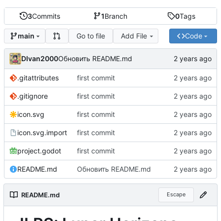
3
Commits
1
Branch
0
Tags
Go to file
Add File
Code
main
DIvan2000
Обновить README.md
.gitattributes
first commit
.gitignore
first commit
icon.svg
first commit
icon.svg.import
first commit
project.godot
first commit
README.md
Обновить README.md
README.md
Escape