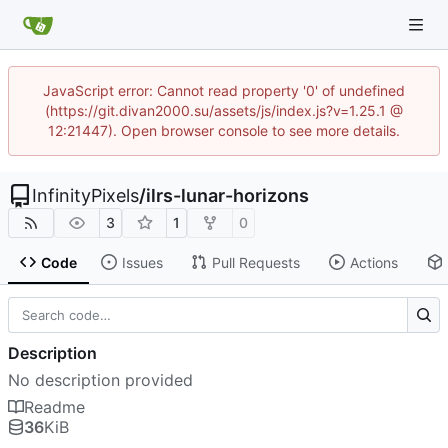
JavaScript error: Cannot read property '0' of undefined
(https://git.divan2000.su/assets/js/index.js?v=1.25.1 @
12:21447). Open browser console to see more details.
InfinityPixels
/
ilrs-lunar-horizons
3
1
0
Code
Issues
Pull Requests
Actions
Description
No description provided
Readme
36
KiB